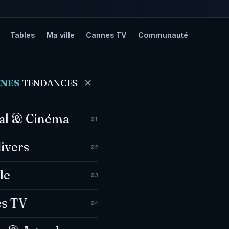
Tables
Ma ville
Cannes TV
Communauté
evalet
NNES
TENDANCES
val & Cinéma
01
divers
02
le
03
s TV
04