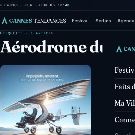
☀ CANNES
—
·
MER
—
·
COUCHER
18:48
CANNES
TENDANCES
Festival
Sorties
Agenda
ÉTIQUETTE · 1 ARTICLE
Aérodrome du Ch
CA
Festi
Faits 
Ma Vil
Canne