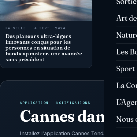
Sorti
Art de
MA VILLE · 4 SEPT. 2024
Natur
Des planeurs ultra-légers
innovants conçus pour les
personnes en situation de
Les B
handicap moteur, une avancée
sans précédent
Sport
La C
L’Age
APPLICATION · NOTIFICATIONS
Cannes dans vo
Nous 
Installez l'application Cannes Tendances : l'actu 