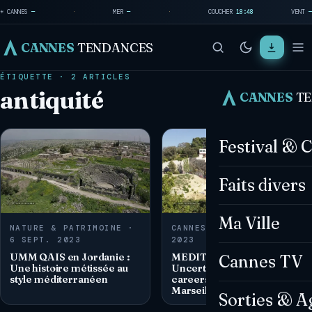
☀ CANNES
—
·
MER
—
·
COUCHER
18:48
VENT
—
CANNES
TENDANCES
ÉTIQUETTE · 2 ARTICLES
antiquité
CANNES
T
Festival & 
Faits divers
Ma Ville
NATURE & PATRIMOINE ·
CANNES TV · 4 AOÛT
6 SEPT. 2023
2023
UMM QAIS en Jordanie :
MEDITERRANEO –
Cannes TV
Une histoire métissée au
Uncertain future for the
style méditerranéen
careers at the Corderie in
Marseille
Sorties & A