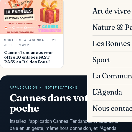
Art de vivre
Nature & P
SORTIES & AGENDA · 21
Les Bonnes 
JUIL. 2022
Cannes Tendances vous
offre 10 entrées FAST
Sport
PASS au Bal des Fous !
La Commun
APPLICATION · NOTIFICATIONS
L’Agenda
Cannes dans votre
poche
Nous contac
Installez l'application Cannes Tendances : l'actu de la
baie en un geste, même hors connexion, et l'Agenda