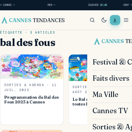
☀ CANNES
—
·
MER
—
·
COUCHER
18:49
VENT
—
CANNES
TENDANCES
ÉTIQUETTE · 3 ARTICLES
bal des fous
CANNES
T
Festival & 
Faits divers
SORTIES & AGENDA · 11
SORTIES & AGENDA · 20
JUIL. 2023
AOÛT 2022
Ma Ville
Programmation du Bal des
Le Bal des Fous à Cannes :
Fous 2023 à Cannes
toutes les infos !
Cannes TV
Sorties & A