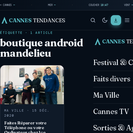
☀ CANNES
—
·
MER
—
·
COUCHER
18:47
VENT
—
CANNES
TENDANCES
ÉTIQUETTE · 1 ARTICLE
boutique android
CANNES
T
mandelieu
Festival & 
Faits divers
Ma Ville
Cannes TV
MA VILLE · 15 DÉC.
2020
Faites Réparer votre
Sorties & A
Téléphone ou votre
Ordinateur chez Ice