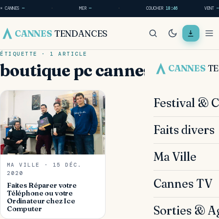
☀ CANNES
—
·
MER
—
·
COUCHER
18:46
VENT
—
CANNES
TENDANCES
ÉTIQUETTE · 1 ARTICLE
boutique pc cannes
CANNES
T
Festival & 
Faits divers
Ma Ville
MA VILLE · 15 DÉC.
2020
Cannes TV
Faites Réparer votre
Téléphone ou votre
Ordinateur chez Ice
Sorties & A
Computer