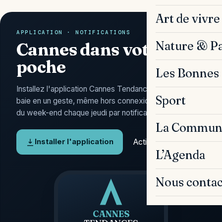
Art de vivre
APPLICATION · NOTIFICATIONS
Nature & P
Cannes dans votre
poche
Les Bonnes 
Installez l'application Cannes Tendances : l'actu de la
Sport
baie en un geste, même hors connexion, et l'Agenda
du week-end chaque jeudi par notification.
La Commun
Activer les alertes
Installer l'application
L’Agenda
Nous contac
CANNES