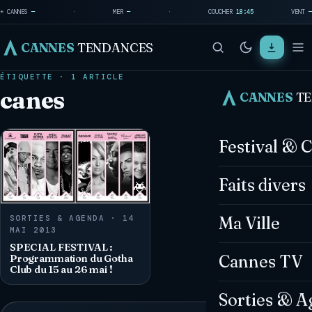
☀ CANNES
—
·
MER
—
·
COUCHER
18:45
VENT
—
CANNES
TENDANCES
ÉTIQUETTE · 1 ARTICLE
canes
CANNES
T
Festival & 
Faits divers
SORTIES & AGENDA · 14
Ma Ville
MAI 2013
SPECIAL FESTIVAL :
Cannes TV
Programmation du Gotha
Club du 15 au 26 mai !
Sorties & A