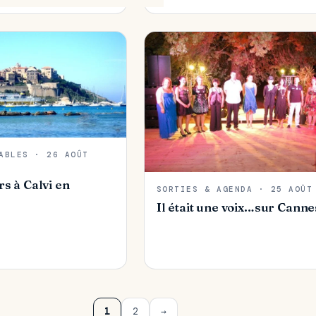
ABLES · 26 AOÛT
rs à Calvi en
SORTIES & AGENDA · 25 AOÛT
Il était une voix…sur Canne
1
2
→