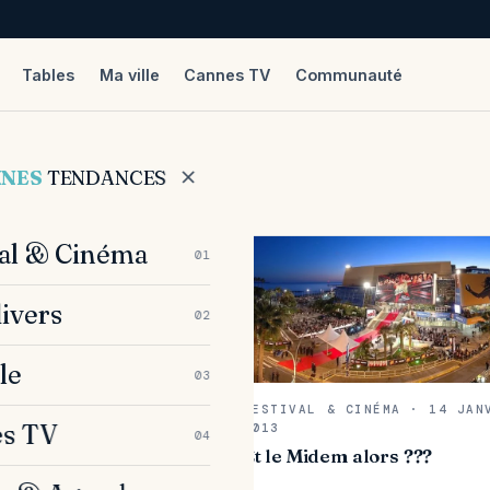
Tables
Ma ville
Cannes TV
Communauté
NNES
TENDANCES
val & Cinéma
01
divers
02
le
03
FESTIVAL & CINÉMA · 14 JAN
s TV
2013
04
Et le Midem alors ???
ENDA · 4 FÉVR. 2013
lamme le