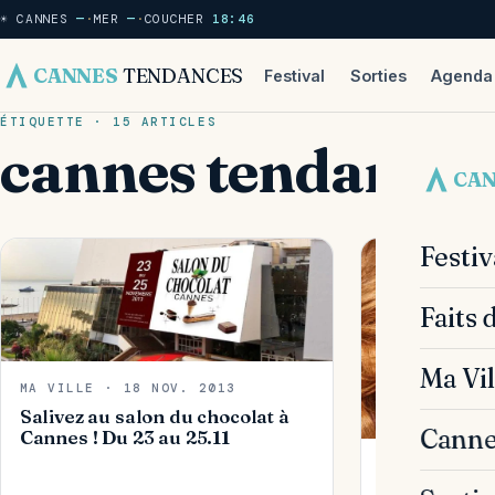
☀ CANNES
—
·
MER
—
·
COUCHER
18:46
CANNES
TENDANCES
Festival
Sorties
Agenda
ÉTIQUETTE · 15 ARTICLES
cannes tendances
CA
Festi
Faits 
Ma Vil
MA VILLE · 18 NOV. 2013
Salivez au salon du chocolat à
Canne
Cannes ! Du 23 au 25.11
SORTIES & AG
Beyoncé enf