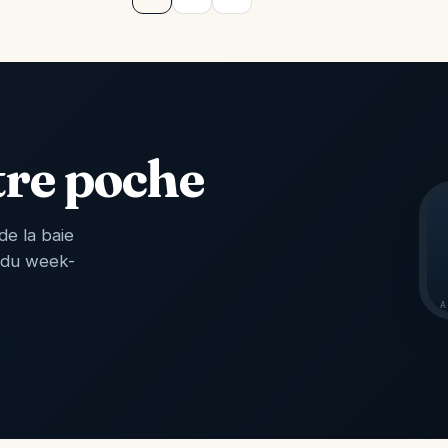
tre poche
de la baie
 du week-
A