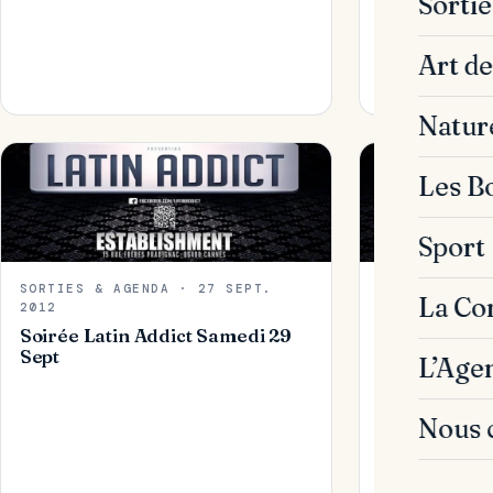
Sorti
SuperBowl !
Art de
Natur
Les B
Sport
SORTIES & AGENDA · 27 SEPT.
SORTIES & AG
La C
2012
2012
Soirée Latin Addict Samedi 29
Soirée LATI
Sept
Sept
L’Age
Nous 