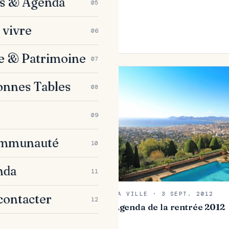
es & Agenda
05
 vivre
06
e & Patrimoine
07
onnes Tables
08
09
ENDA · 10 SEPT.
ommunauté
10
N ADDICT Sam 15
nda
11
MA VILLE · 3 SEPT. 2012
contacter
12
Agenda de la rentrée 2012