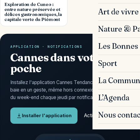
Exploration de Cuneo :
entre nature préservée et
Art de vivre
délices gastronomiques, la
capitale verte du Piémont
Nature & P
Les Bonnes 
APPLICATION · NOTIFICATIONS
Cannes dans votre
Sport
poche
La Commun
Installez l'application Cannes Tendances : l'actu de la
baie en un geste, même hors connexion, et l'Agenda
L’Agenda
du week-end chaque jeudi par notification.
Nous contac
Activer les alertes
Installer l'application