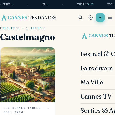
☀ CANNES
—
·
MER
—
·
COUCHER
18:46
VENT
—
CANNES
TENDANCES
ÉTIQUETTE · 1 ARTICLE
Castelmagno
CANNES
T
Festival & 
Faits divers
Ma Ville
Cannes TV
LES BONNES TABLES · 1
Sorties & A
OCT. 2024