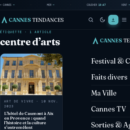
☀ CANNES
—
·
MER
—
·
COUCHER
18:47
VENT
—
CANNES
TENDANCES
ÉTIQUETTE · 1 ARTICLE
centre d’arts
CANNES
T
Festival & 
Faits divers
Ma Ville
ART DE VIVRE · 10 NOV.
2023
Cannes TV
L’hôtel de Caumont à Aix
en Provence : quand
l’histoire et la culture
Sorties & A
s’entremêlent