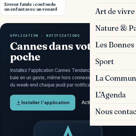
Erreur fatale : confondu
un enfant avec un renard
Art de vivre
Nature & P
APPLICATION · NOTIFICATIONS
Cannes dans votre
Les Bonnes 
poche
Sport
Installez l'application Cannes Tendances : l'actu de la
La Commun
baie en un geste, même hors connexion, et l'Agenda
du week-end chaque jeudi par notification.
L’Agenda
Activer les alertes
Installer l'application
Nous contac