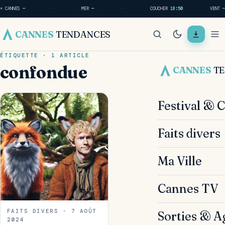
☀ CANNES
—
·
MER
—
·
COUCHER
18:50
VENT
—
CANNES
TENDANCES
ÉTIQUETTE · 1 ARTICLE
confondue
CANNES
T
Festival & 
Faits divers
Ma Ville
Cannes TV
FAITS DIVERS · 7 AOÛT
Sorties & A
2024