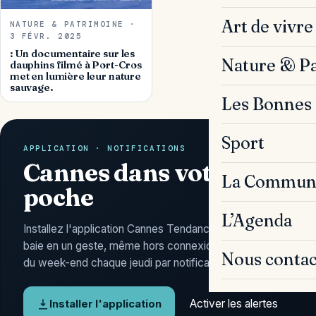
Art de vivre
NATURE & PATRIMOINE ·
3 FÉVR. 2025
: Un documentaire sur les
Nature & P
dauphins filmé à Port-Cros
met en lumière leur nature
sauvage.
Les Bonnes 
Sport
APPLICATION · NOTIFICATIONS
Cannes dans votre
La Commun
poche
L’Agenda
Installez l'application Cannes Tendances : l'actu de la
baie en un geste, même hors connexion, et l'Agenda
Nous contac
du week-end chaque jeudi par notification.
Activer les alertes
Installer l'application