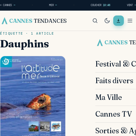
☀ CANNES
—
·
MER
—
·
COUCHER
18:46
VENT
—
CANNES
TENDANCES
ÉTIQUETTE · 1 ARTICLE
Dauphins
CANNES
T
Festival & 
Faits divers
Ma Ville
Cannes TV
Sorties & A