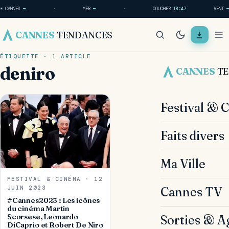
☀ CANNES
—
·
MER
—
·
COUCHER
18:47
VENT
—
CANNES
TENDANCES
ÉTIQUETTE · 1 ARTICLE
deniro
CANNES
T
Festival & 
Faits divers
Ma Ville
FESTIVAL & CINÉMA · 12
JUIN 2023
Cannes TV
#Cannes2023 : Les icônes
du cinéma Martin
Scorsese, Leonardo
Sorties & A
DiCaprio et Robert De Niro