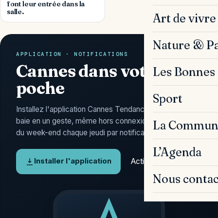
font leur entrée dans la
salle.
Art de vivre
Nature & P
APPLICATION · NOTIFICATIONS
Cannes dans votre
Les Bonnes 
poche
Sport
Installez l'application Cannes Tendances : l'actu de la
baie en un geste, même hors connexion, et l'Agenda
La Commun
du week-end chaque jeudi par notification.
L’Agenda
Activer les alertes
Installer l'application
Nous contac