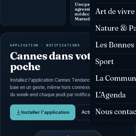
Une patiente arrêtée pour
agression contre un
Art de vivre
médecin à son cabinet à
Marseille
Nature & P
Les Bonnes 
APPLICATION · NOTIFICATIONS
Cannes dans votre
Sport
poche
La Commun
Installez l'application Cannes Tendances : l'actu de la
baie en un geste, même hors connexion, et l'Agenda
L’Agenda
du week-end chaque jeudi par notification.
Nous contac
Activer les alertes
Installer l'application