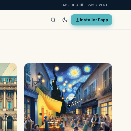
SAM. 8 AOÛT 2026
·
VENT
—
Installer l'app