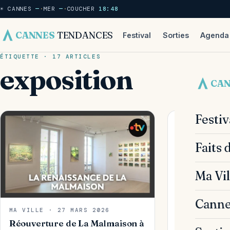
☀ CANNES
—
·
MER
—
·
COUCHER
18:48
CANNES
TENDANCES
Festival
Sorties
Agenda
ÉTIQUETTE · 17 ARTICLES
exposition
CA
Festi
SORTIES & AG
Philippe Kat
Faits 
légère pour 
l’exposition 
naturistes »
Ma Vil
au Mucem
Canne
MA VILLE · 27 MARS 2026
Réouverture de La Malmaison à