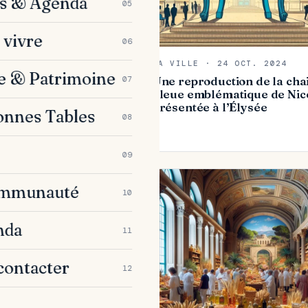
es & Agenda
05
 vivre
06
MA VILLE · 24 OCT. 2024
e & Patrimoine
07
Une reproduction de la cha
bleue emblématique de Nic
présentée à l’Élysée
onnes Tables
08
09
ommunauté
10
nda
11
contacter
12