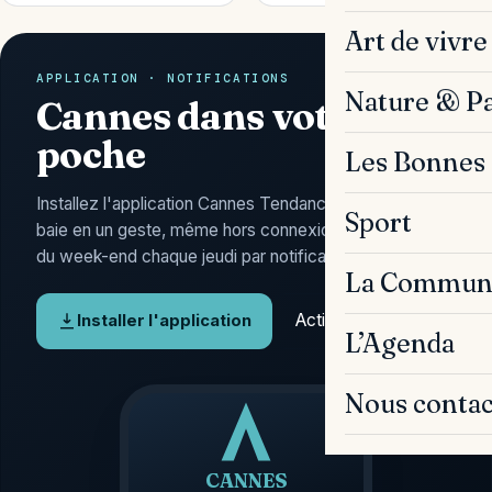
Art de vivre
APPLICATION · NOTIFICATIONS
Nature & P
Cannes dans votre
poche
Les Bonnes 
Installez l'application Cannes Tendances : l'actu de la
Sport
baie en un geste, même hors connexion, et l'Agenda
du week-end chaque jeudi par notification.
La Commun
Activer les alertes
Installer l'application
L’Agenda
Nous contac
CANNES