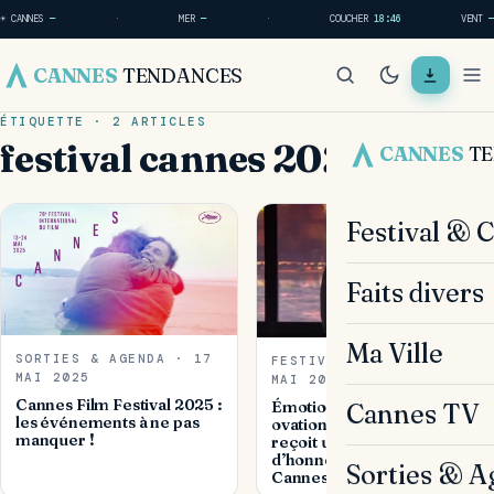
☀ CANNES
—
·
MER
—
·
COUCHER
18:46
VENT
—
CANNES
TENDANCES
ÉTIQUETTE · 2 ARTICLES
festival cannes 2025
CANNES
T
Festival & 
Faits divers
Ma Ville
SORTIES & AGENDA · 17
FESTIVAL & CINÉMA · 14
MAI 2025
MAI 2025
Cannes Film Festival 2025 :
Émotion et standing
Cannes TV
les événements à ne pas
ovation : Robert De Niro
manquer !
reçoit une Palme d’or
d’honneur au Festival de
Sorties & A
Cannes 2025