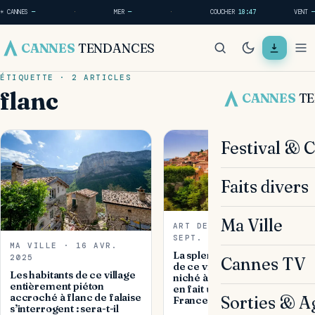
☀ CANNES
—
·
MER
—
·
COUCHER
18:47
VENT
—
CANNES
TENDANCES
ÉTIQUETTE · 2 ARTICLES
flanc
CANNES
T
Festival & 
Faits divers
Ma Ville
ART DE VIVRE · 28
SEPT. 2023
MA VILLE · 16 AVR.
La splendeur intemporelle
2025
Cannes TV
de ce village pittoresque
Les habitants de ce village
niché à flanc de montagne
entièrement piéton
en fait un joyau de la
accroché à flanc de falaise
Sorties & A
France
s’interrogent : sera-t-il