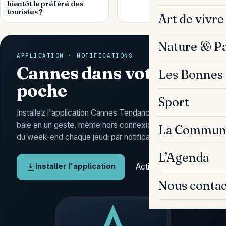
bientôt le préféré des
touristes ?
Art de vivre
Nature & P
APPLICATION · NOTIFICATIONS
Cannes dans votre
Les Bonnes 
poche
Sport
Installez l'application Cannes Tendances : l'actu de la
baie en un geste, même hors connexion, et l'Agenda
La Commun
du week-end chaque jeudi par notification.
L’Agenda
Activer les alertes
Installer l'application
Nous contac