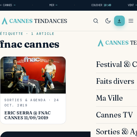
☀ CANNES
—
·
MER
—
·
COUCHER
18:49
VENT
—
CANNES
TENDANCES
ÉTIQUETTE · 1 ARTICLE
fnac cannes
CANNES
T
Festival & 
Faits divers
Ma Ville
SORTIES & AGENDA · 24
OCT. 2019
ERIC SERRA @ FNAC
Cannes TV
CANNES 11/09/2019
Sorties & A