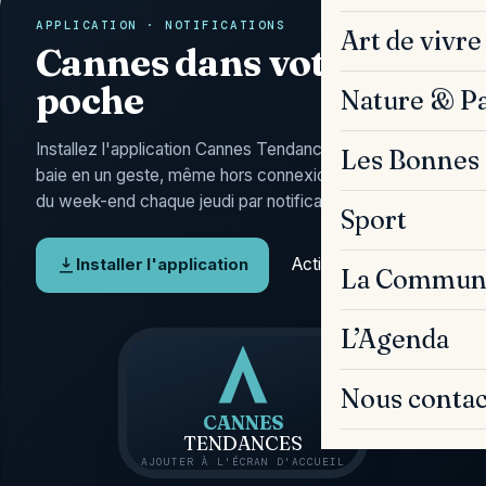
APPLICATION · NOTIFICATIONS
Art de vivre
Cannes dans votre
poche
Nature & P
Installez l'application Cannes Tendances : l'actu de la
Les Bonnes 
baie en un geste, même hors connexion, et l'Agenda
du week-end chaque jeudi par notification.
Sport
Activer les alertes
Installer l'application
La Commun
L’Agenda
Nous contac
CANNES
TENDANCES
AJOUTER À L'ÉCRAN D'ACCUEIL