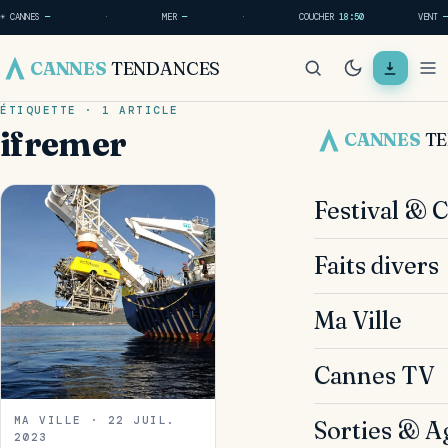
☀ CANNES
—
·
MER
—
·
COUCHER
18:50
VENT
—
CANNES
TENDANCES
ÉTIQUETTE · 1 ARTICLE
ifremer
CANNES
T
Festival & 
Faits divers
Ma Ville
Cannes TV
MA VILLE · 22 JUIL.
Sorties & A
2023