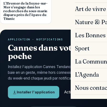
L’Ifremer de la Seyne-sur-
Mer s’engage dans les
Art de vivre
recherches du sous-marin
disparu près de l’épave du
Titanic
Nature & P
Les Bonnes 
APPLICATION · NOTIFICATIONS
Cannes dans votre
Sport
poche
La Commun
Installez l'application Cannes Tendances : l'actu de la
baie en un geste, même hors connexion, et l'Agenda
L’Agenda
du week-end chaque jeudi par notification.
Nous contac
Activer les alertes
Installer l'application