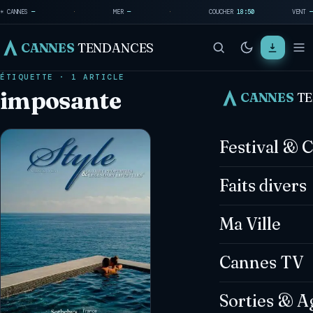
☀ CANNES
—
·
MER
—
·
COUCHER
18:50
VENT
—
CANNES
TENDANCES
ÉTIQUETTE · 1 ARTICLE
imposante
CANNES
T
Festival & 
Faits divers
Ma Ville
Cannes TV
Sorties & A