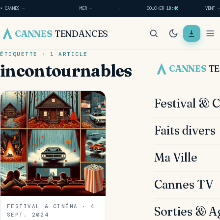
☀ CANNES
—
·
MER
—
·
COUCHER
18:46
VENT
—
CANNES
TENDANCES
ÉTIQUETTE · 1 ARTICLE
incontournables
CANNES
T
Festival & 
Faits divers
Ma Ville
Cannes TV
FESTIVAL & CINÉMA · 4
Sorties & A
SEPT. 2024