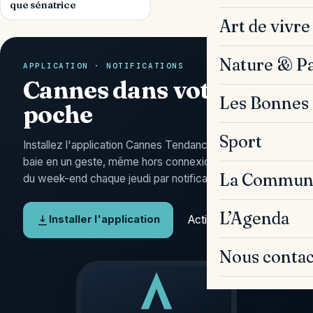
que sénatrice
Art de vivre
Nature & P
APPLICATION · NOTIFICATIONS
Cannes dans votre
Les Bonnes 
poche
Sport
Installez l'application Cannes Tendances : l'actu de la
baie en un geste, même hors connexion, et l'Agenda
La Commun
du week-end chaque jeudi par notification.
L’Agenda
Activer les alertes
Installer l'application
Nous contac