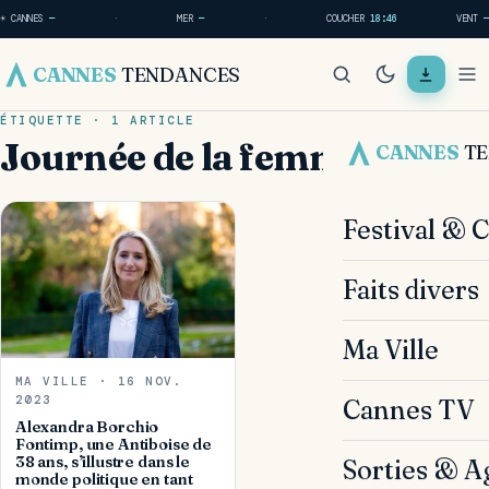
☀ CANNES
—
·
MER
—
·
COUCHER
18:46
VENT
—
CANNES
TENDANCES
ÉTIQUETTE · 1 ARTICLE
Journée de la femme
CANNES
T
Festival & 
Faits divers
Ma Ville
MA VILLE · 16 NOV.
2023
Cannes TV
Alexandra Borchio
Fontimp, une Antiboise de
38 ans, s’illustre dans le
Sorties & A
monde politique en tant