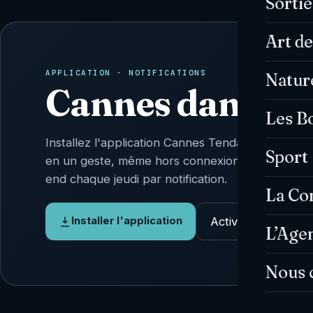
Sorti
Art de
APPLICATION · NOTIFICATIONS
Natur
Cannes dans vo
Les B
Installez l'application Cannes Tendances : l'actu 
Sport
en un geste, même hors connexion, et l'Agenda
end chaque jeudi par notification.
La C
Activer les alertes
Installer l'application
L’Age
Nous 