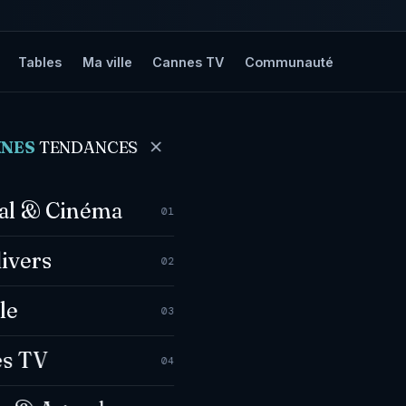
Tables
Ma ville
Cannes TV
Communauté
NNES
TENDANCES
val & Cinéma
01
divers
02
le
03
s TV
04