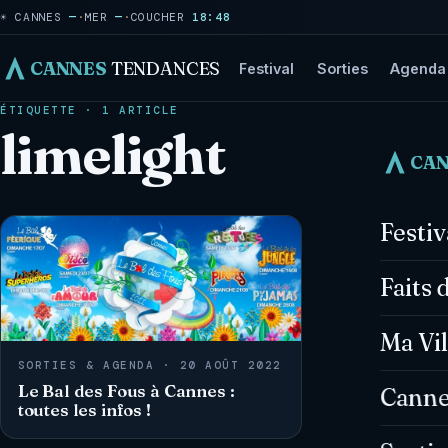
☀ CANNES
—
·
MER
—
·
COUCHER
18:48
CANNES
TENDANCES
Festival
Sorties
Agenda
ÉTIQUETTE · 1 ARTICLE
limelight
CA
Festi
Faits 
Ma Vil
SORTIES & AGENDA · 20 AOÛT 2022
Le Bal des Fous à Cannes :
Canne
toutes les infos !