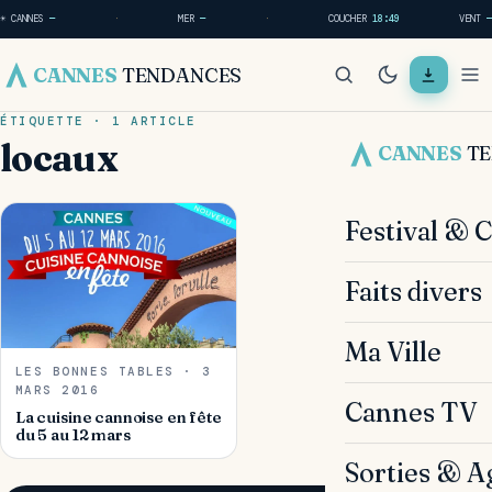
☀ CANNES
—
·
MER
—
·
COUCHER
18:49
VENT
—
CANNES
TENDANCES
ÉTIQUETTE · 1 ARTICLE
locaux
CANNES
T
Festival & 
Faits divers
Ma Ville
LES BONNES TABLES · 3
MARS 2016
Cannes TV
La cuisine cannoise en fête
du 5 au 12 mars
Sorties & A