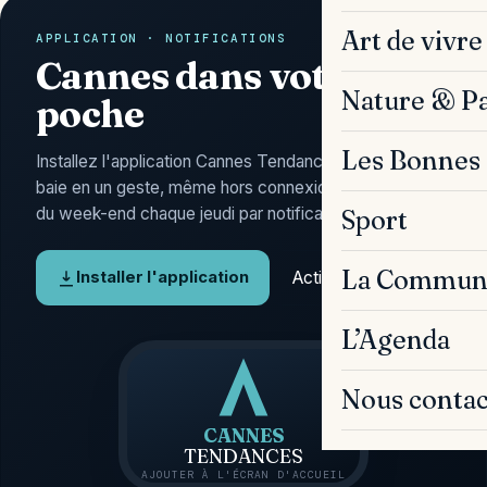
Art de vivre
APPLICATION · NOTIFICATIONS
Cannes dans votre
Nature & P
poche
Les Bonnes 
Installez l'application Cannes Tendances : l'actu de la
baie en un geste, même hors connexion, et l'Agenda
du week-end chaque jeudi par notification.
Sport
La Commun
Activer les alertes
Installer l'application
L’Agenda
Nous contac
CANNES
TENDANCES
AJOUTER À L'ÉCRAN D'ACCUEIL