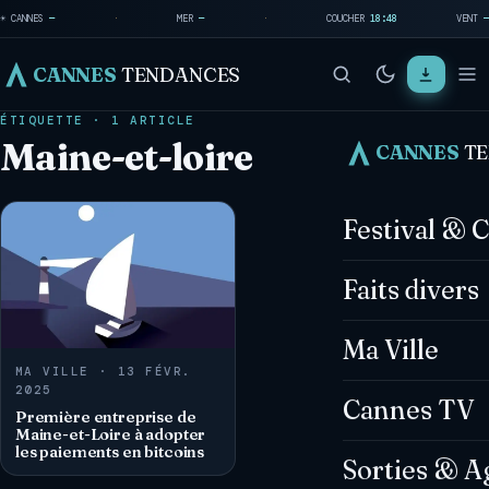
☀ CANNES
—
·
MER
—
·
COUCHER
18:48
VENT
—
CANNES
TENDANCES
ÉTIQUETTE · 1 ARTICLE
Maine-et-loire
CANNES
T
Festival & 
Faits divers
Ma Ville
MA VILLE · 13 FÉVR.
2025
Cannes TV
Première entreprise de
Maine-et-Loire à adopter
les paiements en bitcoins
Sorties & A