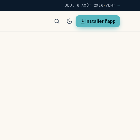
JEU. 6 AOÛT 2026
·
VENT
—
Installer l'app