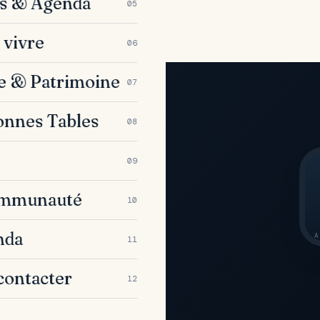
es & Agenda
05
 vivre
06
e & Patrimoine
07
onnes Tables
08
tre poche
09
de la baie
ommunauté
10
 du week-
nda
A
11
contacter
12