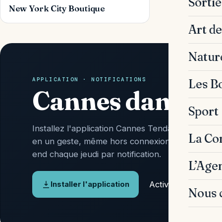
Sorti
New York City Boutique
Art de
Natur
APPLICATION · NOTIFICATIONS
Les B
Cannes dans vo
Sport
Installez l'application Cannes Tendances : l'actu 
La C
en un geste, même hors connexion, et l'Agenda
end chaque jeudi par notification.
L’Age
Activer les alertes
Installer l'application
Nous 