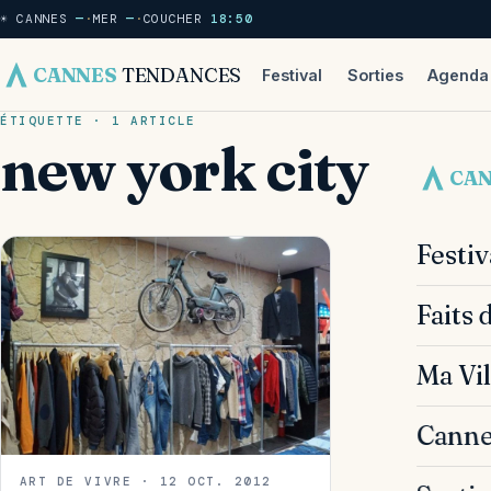
☀ CANNES
—
·
MER
—
·
COUCHER
18:50
CANNES
TENDANCES
Festival
Sorties
Agenda
ÉTIQUETTE · 1 ARTICLE
new york city
CA
Festi
Faits 
Ma Vil
Canne
ART DE VIVRE · 12 OCT. 2012