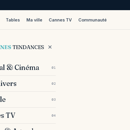
Tables
Ma ville
Cannes TV
Communauté
NNES
TENDANCES
val & Cinéma
01
divers
02
le
03
s TV
04