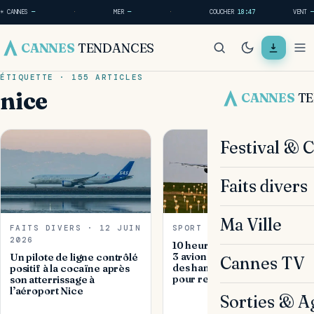
☀ CANNES
—
·
MER
—
·
COUCHER
18:47
VENT
—
CANNES
TENDANCES
ÉTIQUETTE · 155 ARTICLES
nice
CANNES
T
Festival & 
Faits divers
Ma Ville
FAITS DIVERS · 12 JUIN
SPORT · 29 MAI 2026
2026
10 heures de retard,
3 avions… La folle galère
Un pilote de ligne contrôlé
Cannes TV
des handballeuses du BBH
positif à la cocaïne après
pour rentrer de Nice
son atterrissage à
l’aéroport Nice
Sorties & A