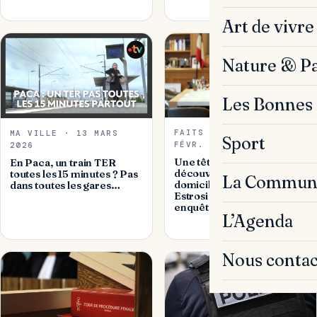
Art de vivre
Nature & P
Les Bonnes 
FAITS DIVERS · 28
MA VILLE · 13 MARS
Sport
FÉVR. 2026
2026
Une tête de cochon
En Paca, un train TER
découverte devant le
toutes les 15 minutes ? Pas
La Commun
domicile de Christian
dans toutes les gares…
Estrosi à Nice : une
enquête
L’Agenda
Nous contac