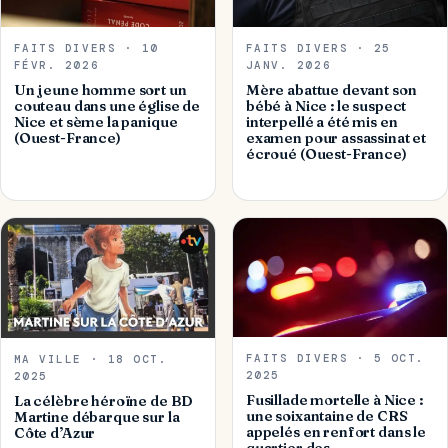
FAITS DIVERS · 10
FAITS DIVERS · 25
FÉVR. 2026
JANV. 2026
Un jeune homme sort un
Mère abattue devant son
couteau dans une église de
bébé à Nice : le suspect
Nice et sème la panique
interpellé a été mis en
(Ouest-France)
examen pour assassinat et
écroué (Ouest-France)
FAITS DIVERS · 5 OCT.
MA VILLE · 18 OCT.
2025
2025
Fusillade mortelle à Nice :
La célèbre héroïne de BD
une soixantaine de CRS
Martine débarque sur la
appelés en renfort dans le
Côte d’Azur
quartier des