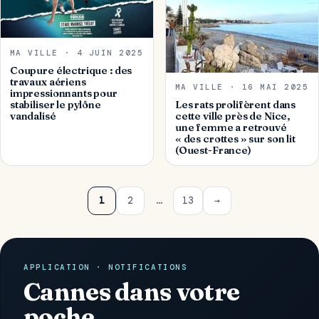
MA VILLE · 4 JUIN 2025
Coupure électrique : des
travaux aériens
MA VILLE · 16 MAI 2025
impressionnants pour
stabiliser le pylône
Les rats prolifèrent dans
vandalisé
cette ville près de Nice,
une femme a retrouvé
« des crottes » sur son lit
(Ouest-France)
Navigation des pages
1
2
…
13
→
APPLICATION · NOTIFICATIONS
Cannes dans votre
poche