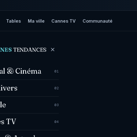
Tables
Ma ville
Cannes TV
Communauté
es
NNES
TENDANCES
val & Cinéma
01
divers
02
le
03
s TV
04