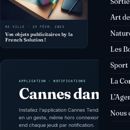
Sorti
Art de
MA VILLE · 23 FÉVR. 2023
Natur
Vos objets publicitaires by la
French Solution !
Les B
Sport
La C
APPLICATION · NOTIFICATIONS
Cannes dans vo
L’Age
Installez l'application Cannes Tendances : l'actu 
Nous 
en un geste, même hors connexion, et l'Agenda
end chaque jeudi par notification.