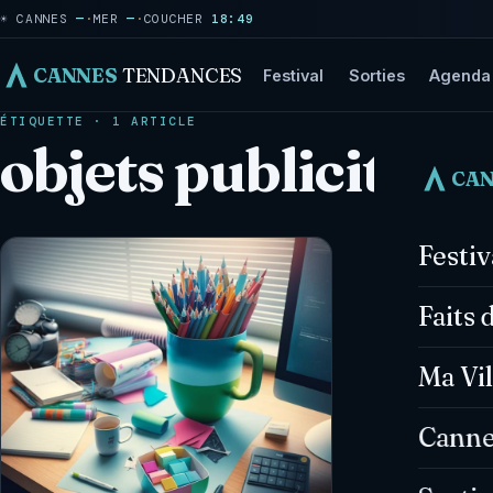
☀ CANNES
—
·
MER
—
·
COUCHER
18:49
CANNES
TENDANCES
Festival
Sorties
Agenda
ÉTIQUETTE · 1 ARTICLE
objets publicitair
CA
Festi
Faits 
Ma Vil
Canne