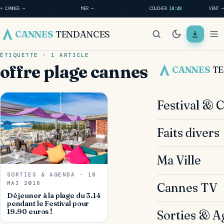
☀ CANNES
—
·
MER
—
·
COUCHER
18:48
VENT
—
CANNES
TENDANCES
ÉTIQUETTE · 1 ARTICLE
offre plage cannes
CANNES
T
Festival & 
Faits divers
Ma Ville
SORTIES & AGENDA · 18
MAI 2016
Cannes TV
Déjeuner à la plage du 3.14
pendant le Festival pour
19.90 euros !
Sorties & A