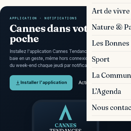
Art de vivre
APPLICATION · NOTIFICATIONS
Cannes dans votre
Nature & P
poche
Les Bonnes 
Installez l'application Cannes Tendances : l'actu de la
Sport
baie en un geste, même hors connexion, et l'Agenda
du week-end chaque jeudi par notification.
La Commun
Activer les alertes
Installer l'application
L’Agenda
Nous contac
CANNES
TENDANCES