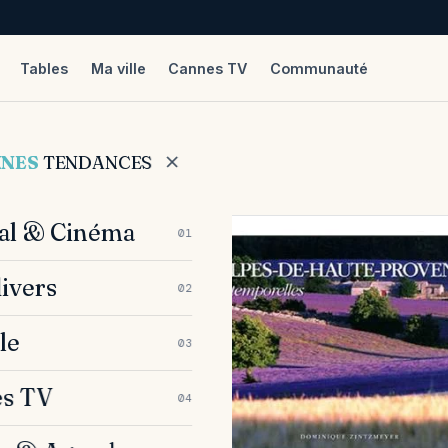
Tables
Ma ville
Cannes TV
Communauté
NNES
TENDANCES
val & Cinéma
01
divers
02
le
03
s TV
04