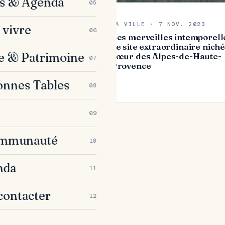
es & Agenda
05
MA VILLE · 7 NOV. 2023
 vivre
06
Les merveilles intemporell
ce site extraordinaire nich
IN 2024
e & Patrimoine
cœur des Alpes-de-Haute-
07
u football propose
Provence
 Everton
onnes Tables
08
09
ommunauté
10
nda
11
contacter
12