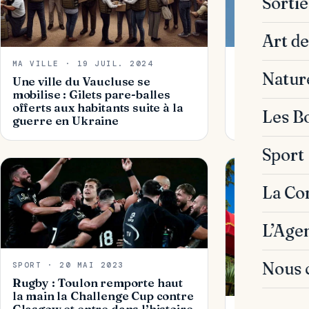
Sorti
Art de
MA VILLE · 19 JUIL. 2024
SPORT · 9 JU
Natur
Une ville du Vaucluse se
Un magnat d
mobilise : Gilets pare-balles
de racheter
offerts aux habitants suite à la
Les B
guerre en Ukraine
Sport
La C
L’Age
Nous 
SPORT · 20 MAI 2023
Rugby : Toulon remporte haut
la main la Challenge Cup contre
Glasgow et entre dans l’histoire