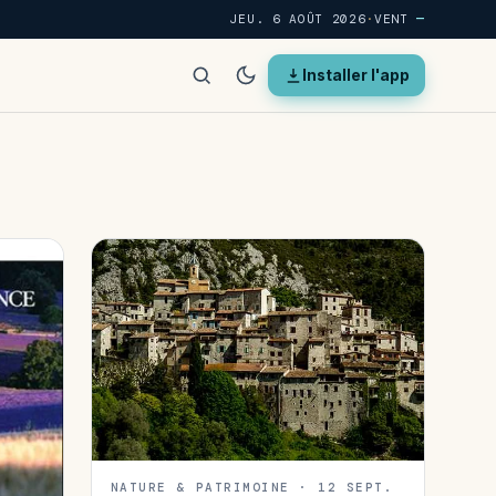
JEU. 6 AOÛT 2026
·
VENT
—
Installer l'app
NATURE & PATRIMOINE · 12 SEPT.