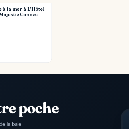
 · 18 OCT. 2015
e à la mer à L’Hôtel
 Majestic Cannes
tre poche
de la baie