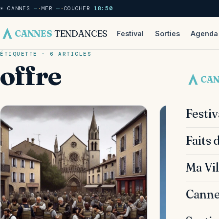
☀ CANNES
—
·
MER
—
·
COUCHER
18:50
CANNES
TENDANCES
Festival
Sorties
Agenda
ÉTIQUETTE · 6 ARTICLES
offre
CA
Festi
Faits 
Ma Vil
Canne