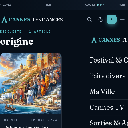
☀ CANNES
—
·
MER
—
·
COUCHER
18:47
VENT
—
CANNES
TENDANCES
ÉTIQUETTE · 1 ARTICLE
origine
CANNES
T
Festival & 
Faits divers
Ma Ville
Cannes TV
MA VILLE · 10 MAI 2024
Sorties & A
Retour en Tunisie: Les