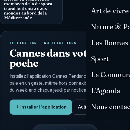
membres de la diaspora
travaillent entre deux
Art de vivre
mondes au bord de la
Méditerranée
Nature & P
Les Bonnes 
APPLICATION · NOTIFICATIONS
Cannes dans votre
Sport
poche
La Commun
Installez l'application Cannes Tendances : l'actu de la
baie en un geste, même hors connexion, et l'Agenda
L’Agenda
du week-end chaque jeudi par notification.
Nous contac
Activer les alertes
Installer l'application