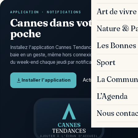
Art de vivre
APPLICATION · NOTIFICATIONS
Cannes dans votre
Nature & P
poche
Les Bonnes 
Installez l'application Cannes Tendances : l'actu de la
baie en un geste, même hors connexion, et l'Agenda
Sport
du week-end chaque jeudi par notification.
La Commun
Activer les alertes
Installer l'application
L’Agenda
Nous contac
CANNES
TENDANCES
AJOUTER À L'ÉCRAN D'ACCUEIL