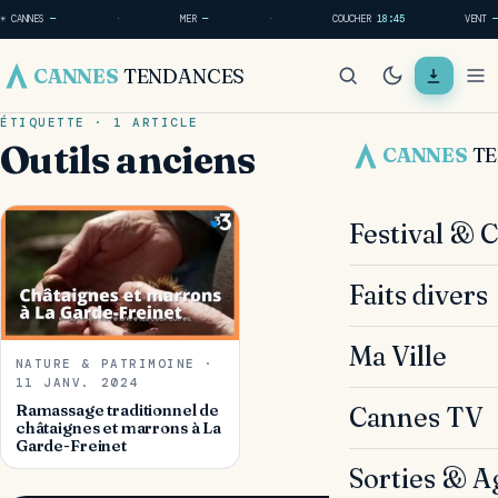
☀ CANNES
—
·
MER
—
·
COUCHER
18:45
VENT
—
CANNES
TENDANCES
ÉTIQUETTE · 1 ARTICLE
Outils anciens
CANNES
T
Festival & 
Faits divers
Ma Ville
NATURE & PATRIMOINE ·
11 JANV. 2024
Ramassage traditionnel de
Cannes TV
châtaignes et marrons à La
Garde-Freinet
Sorties & A