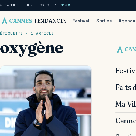
☀ CANNES
—
·
MER
—
·
COUCHER
18:50
CANNES
TENDANCES
Festival
Sorties
Agenda
ÉTIQUETTE · 1 ARTICLE
oxygène
CA
Festi
Faits 
Ma Vil
Canne