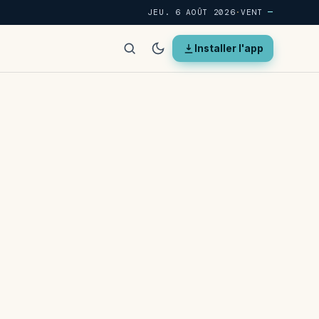
JEU. 6 AOÛT 2026
·
VENT
—
Installer l'app