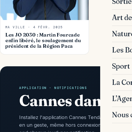
Sorti
Art de
MA VILLE · 4 FÉVR. 2025
Natur
Les JO 2030 : Martin Fourcade
enfin libéré, le soulagement du
président de la Région Paca
Les B
Sport
La C
APPLICATION · NOTIFICATIONS
Cannes dans vo
L’Age
Nous 
Installez l'application Cannes Tendances : l'actu 
en un geste, même hors connexion, et l'Agenda