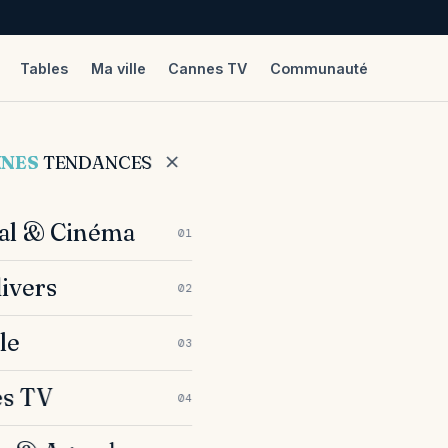
Tables
Ma ville
Cannes TV
Communauté
NNES
TENDANCES
val & Cinéma
01
divers
02
le
03
s TV
04