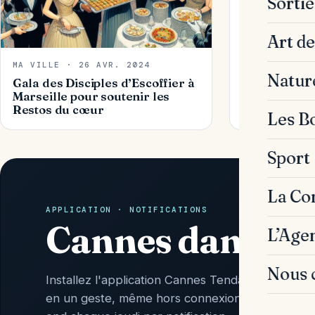
Sorti
Découvrez le
de la Bourse
Art de
MA VILLE · 26 AVR. 2024
Natur
Gala des Disciples d’Escoffier à
Marseille pour soutenir les
Restos du cœur
Les B
Sport
La C
APPLICATION · NOTIFICATIONS
Cannes dans vo
L’Age
Nous 
Installez l'application Cannes Tendances : l'actu 
en un geste, même hors connexion, et l'Agenda