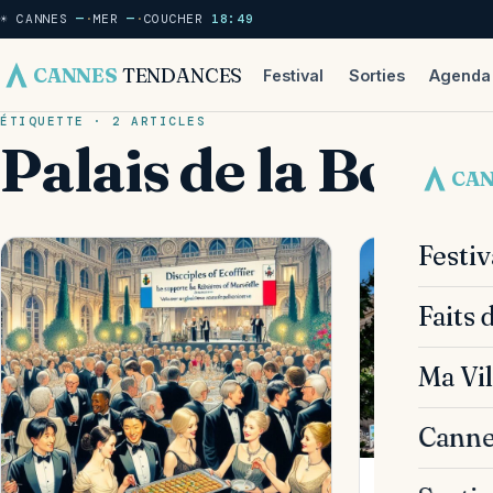
☀ CANNES
—
·
MER
—
·
COUCHER
18:49
CANNES
TENDANCES
Festival
Sorties
Agenda
ÉTIQUETTE · 2 ARTICLES
Palais de la Bours
CA
Festi
Faits 
Ma Vil
Canne
MA VILLE · 2