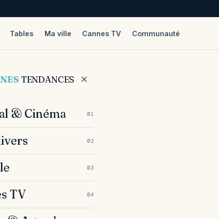
Tables
Ma ville
Cannes TV
Communauté
e
NNES
TENDANCES
val & Cinéma
01
divers
02
le
03
s TV
04
2 SEPT. 2023