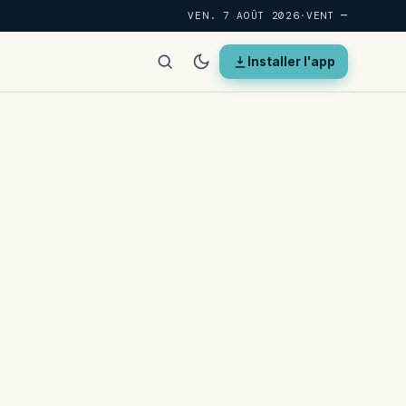
VEN. 7 AOÛT 2026
·
VENT
—
Installer l'app