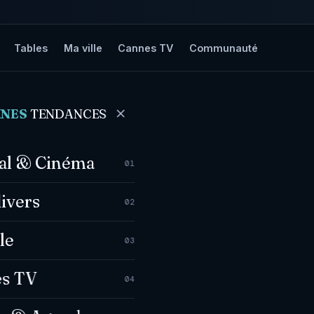
Tables
Ma ville
Cannes TV
Communauté
NNES
TENDANCES
val & Cinéma
01
divers
02
le
03
s TV
04