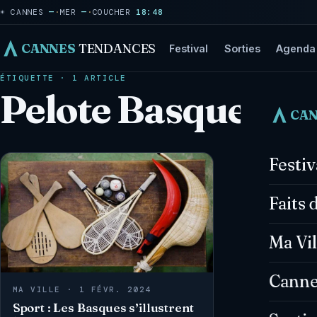
☀ CANNES
—
·
MER
—
·
COUCHER
18:48
CANNES
TENDANCES
Festival
Sorties
Agenda
ÉTIQUETTE · 1 ARTICLE
Pelote Basque
CA
Festi
Faits 
Ma Vil
Canne
MA VILLE · 1 FÉVR. 2024
Sport : Les Basques s’illustrent