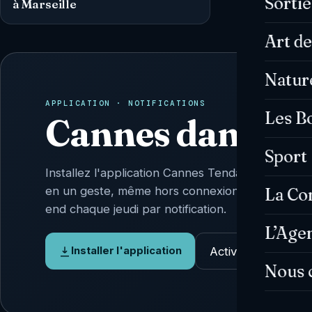
Sorti
à Marseille
Art de
Natur
APPLICATION · NOTIFICATIONS
Les B
Cannes dans vo
Sport
Installez l'application Cannes Tendances : l'actu 
en un geste, même hors connexion, et l'Agenda
La C
end chaque jeudi par notification.
L’Age
Activer les alertes
Installer l'application
Nous 