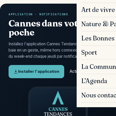
Art de vivre
APPLICATION · NOTIFICATIONS
Cannes dans votre
Nature & P
poche
Les Bonnes 
Installez l'application Cannes Tendances : l'actu de la
baie en un geste, même hors connexion, et l'Agenda
Sport
du week-end chaque jeudi par notification.
La Commun
Activer les alertes
Installer l'application
L’Agenda
Nous contac
CANNES
TENDANCES