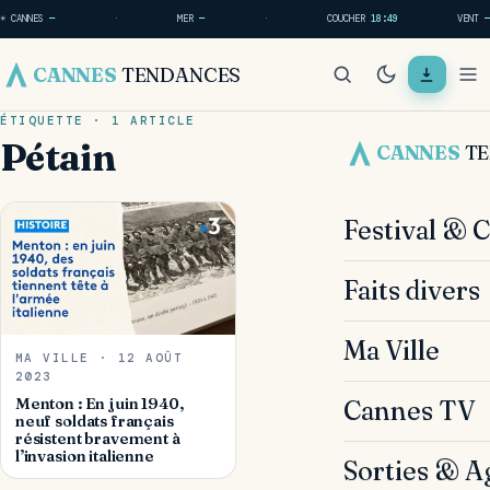
☀ CANNES
—
·
MER
—
·
COUCHER
18:49
VENT
—
CANNES
TENDANCES
ÉTIQUETTE · 1 ARTICLE
Pétain
CANNES
T
Festival & 
Faits divers
Ma Ville
MA VILLE · 12 AOÛT
2023
Menton : En juin 1940,
Cannes TV
neuf soldats français
résistent bravement à
l’invasion italienne
Sorties & A