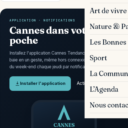
Art de vivre
APPLICATION · NOTIFICATIONS
Nature & P
Cannes dans votre
poche
Les Bonnes 
Installez l'application Cannes Tendances : l'actu de la
Sport
baie en un geste, même hors connexion, et l'Agenda
du week-end chaque jeudi par notification.
La Commun
Activer les alertes
Installer l'application
L’Agenda
Nous contac
CANNES