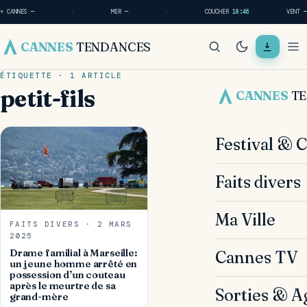
☀ CANNES
—
·
MER
—
·
COUCHER
18:46
VENT
—
CANNES
TENDANCES
ÉTIQUETTE · 1 ARTICLE
petit-fils
CANNES
T
Festival & 
Faits divers
Ma Ville
FAITS DIVERS · 2 MARS
2025
Drame familial à Marseille:
Cannes TV
un jeune homme arrêté en
possession d’un couteau
après le meurtre de sa
Sorties & A
grand-mère