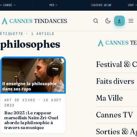
☀ CANNES
—
·
MER
—
·
COUCHER
18:49
VENT
—
CANNES
TENDANCES
ÉTIQUETTE · 1 ARTICLE
philosophes
CANNES
T
Festival & 
Faits divers
Ma Ville
ART DE VIVRE · 16 AOÛT
2023
Bac 2023 : Le rappeur
Cannes TV
marseillais Naïm Zri-Ouel
aborde la philosophie à
travers sa musique
Sorties & A