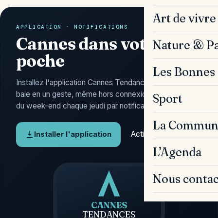
Art de vivre
APPLICATION · NOTIFICATIONS
Cannes dans votre
Nature & P
poche
Les Bonnes 
Installez l'application Cannes Tendances : l'actu de la
baie en un geste, même hors connexion, et l'Agenda
Sport
du week-end chaque jeudi par notification.
La Commun
Activer les alertes
Installer l'application
L’Agenda
Nous contac
CANNES
TENDANCES