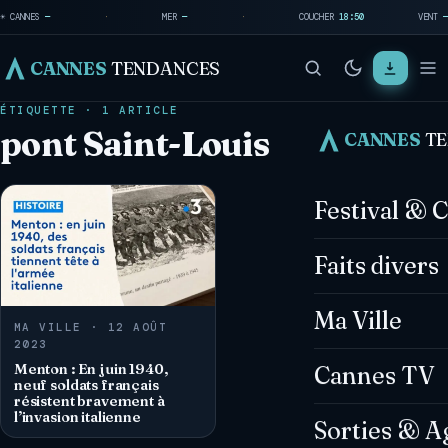
☀ CANNES
—
·
MER
—
·
COUCHER
18:50
VENT
—
CANNES
TENDANCES
ÉTIQUETTE · 1 ARTICLE
pont Saint-Louis
CANNES
T
Festival & 
Faits divers
Ma Ville
MA VILLE · 12 AOÛT
2023
Menton : En juin 1940,
Cannes TV
neuf soldats français
résistent bravement à
l’invasion italienne
Sorties & A