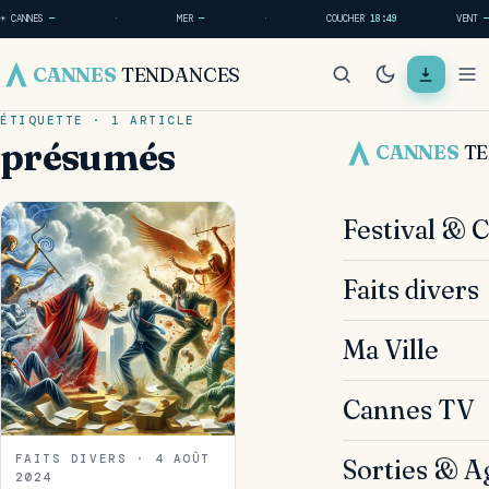
☀ CANNES
—
·
MER
—
·
COUCHER
18:49
VENT
—
CANNES
TENDANCES
ÉTIQUETTE · 1 ARTICLE
présumés
CANNES
T
Festival & 
Faits divers
Ma Ville
Cannes TV
FAITS DIVERS · 4 AOÛT
Sorties & A
2024