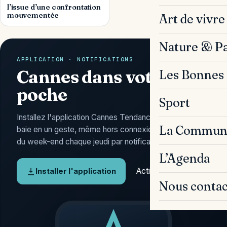
l’issue d’une confrontation
mouvementée
Art de vivre
Nature & P
APPLICATION · NOTIFICATIONS
Cannes dans votre
Les Bonnes 
poche
Sport
Installez l'application Cannes Tendances : l'actu de la
La Commun
baie en un geste, même hors connexion, et l'Agenda
du week-end chaque jeudi par notification.
L’Agenda
Activer les alertes
Installer l'application
Nous contac