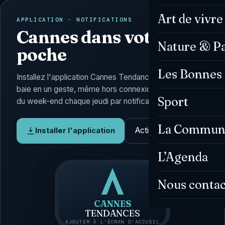
Art de vivre
APPLICATION · NOTIFICATIONS
Cannes dans votre
Nature & P
poche
Les Bonnes 
Installez l'application Cannes Tendances : l'actu de la
baie en un geste, même hors connexion, et l'Agenda
Sport
du week-end chaque jeudi par notification.
La Commun
Activer les alertes
Installer l'application
L’Agenda
Nous contac
CANNES
TENDANCES
AJOUTER À L'ÉCRAN D'ACCUEIL