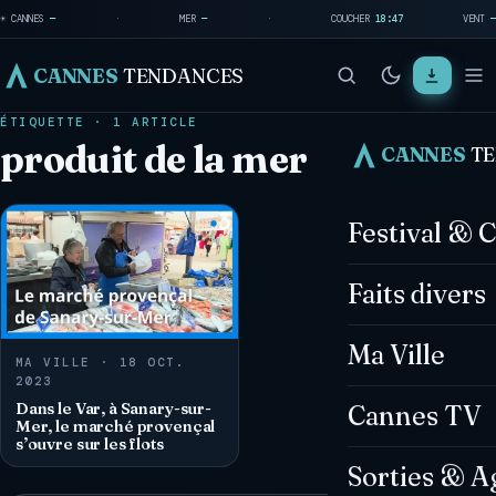
☀ CANNES
—
·
MER
—
·
COUCHER
18:47
VENT
—
CANNES
TENDANCES
ÉTIQUETTE · 1 ARTICLE
produit de la mer
CANNES
T
Festival & 
Faits divers
Ma Ville
MA VILLE · 18 OCT.
2023
Dans le Var, à Sanary-sur-
Cannes TV
Mer, le marché provençal
s’ouvre sur les flots
Sorties & A