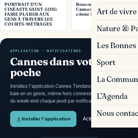
PORTRAIT D’UN
Rencontre de rêve à
CINÉASTE SAINT-LOIS:
Cannes : Un jeune de 9 ans
Art de vivre
FAIRE PLAISIR AUX
côtoie Harrison Ford
GENS À TRAVERS LES
COURTS-MÉTRAGES
Nature & P
Les Bonnes 
APPLICATION · NOTIFICATIONS
Cannes dans votre
Sport
poche
La Commun
Installez l'application Cannes Tendances : l'actu de la
baie en un geste, même hors connexion, et l'Agenda
L’Agenda
du week-end chaque jeudi par notification.
Nous contac
Activer les alertes
Installer l'application