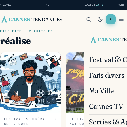
☀ CANNES
—
·
MER
—
·
COUCHER
18:48
VENT
—
CANNES
TENDANCES
ÉTIQUETTE · 2 ARTICLES
réalise
CANNES
T
Festival & 
Faits divers
Ma Ville
Cannes TV
FESTIVAL & CINÉMA · 19
FESTIVAL & CINÉMA · 19
Sorties & A
SEPT. 2024
MAI 2023