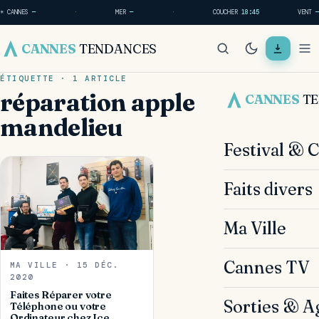
☀ CANNES
—
·
MER
—
·
COUCHER
18:45
VENT
—
CANNES
TENDANCES
ÉTIQUETTE · 1 ARTICLE
réparation apple
CANNES
T
mandelieu
Festival & 
Faits divers
Ma Ville
Cannes TV
MA VILLE · 15 DÉC.
2020
Faites Réparer votre
Sorties & A
Téléphone ou votre
Ordinateur chez Ice