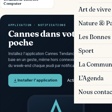
Computer
Art de vivre
Nature & P
APPLICATION · NOTIFICATIONS
Cannes dans votre
Les Bonnes 
poche
Sport
Installez l'application Cannes Tendances : l'actu de la
baie en un geste, même hors connexion, et l'Agenda
La Commun
du week-end chaque jeudi par notification.
L’Agenda
Activer les alertes
Installer l'application
Nous contac