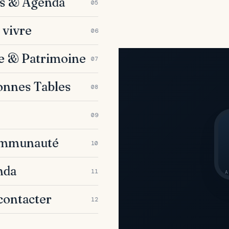
es & Agenda
05
 vivre
06
e & Patrimoine
07
onnes Tables
08
tre poche
09
de la baie
ommunauté
10
 du week-
nda
11
A
contacter
12