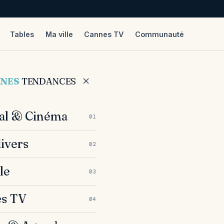
Tables
Ma ville
Cannes TV
Communauté
NNES
TENDANCES
val & Cinéma
01
divers
02
le
03
s TV
04