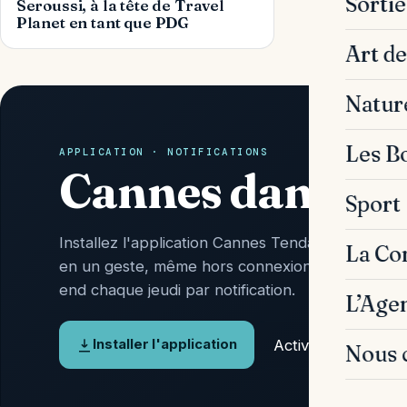
Sorti
Seroussi, à la tête de Travel
Planet en tant que PDG
Art de
Natur
Les B
APPLICATION · NOTIFICATIONS
Cannes dans vo
Sport
Installez l'application Cannes Tendances : l'actu 
La C
en un geste, même hors connexion, et l'Agenda
end chaque jeudi par notification.
L’Age
Activer les alertes
Installer l'application
Nous 