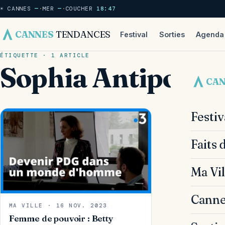
☀ CANNES
—
·
MER
—
·
COUCHER
18:47
CANNES
TENDANCES
Festival
Sorties
Agenda
ÉTIQUETTE · 1 ARTICLE
Sophia Antipolis
CA
Festi
Faits 
Ma Vil
Canne
MA VILLE · 16 NOV. 2023
Femme de pouvoir : Betty