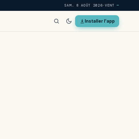
SAM. 8 AOÛT 2026
·
VENT
—
Installer l'app