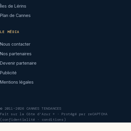
Îles de Lérins
Plan de Cannes
LE MÉDIA
Nous contacter
Nos partenaires
Devenir partenaire
Publicité
Mentions légales
© 2011–2026 CANNES TENDANCES
Fait sur la Côte d'Azur ☀ · Protégé par reCAPTCHA
(
confidentialité
·
conditions
)