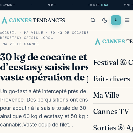
☀ CANNES
—
·
MER
—
·
COUCHER
18:49
VENT
—
CANNES
TENDANCES
ACCUEIL
·
MA VILLE
·
30 KG DE COCAÏNE ET 60 KG
D’ECSTASY SAISIS LORS…
CANNES
T
MA VILLE
CANNES
30 kg de cocaïne et 60 kg
Festival & 
d’ecstasy saisis lors d’une
vaste opération de police
Faits divers
Un go-fast a été intercepté près de Salon-de-
Ma Ville
Provence. Des perquisitions ont ensuite été menées
pour aboutir à la saisie totale de 30 kg de cocaïne,
Cannes TV
ainsi que 60 kg d'ecstasy et 50 kg de résine de
cannabis.Vaste coup de filet…
Sorties & A