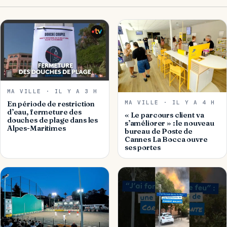
MA VILLE · IL Y A 3 H
MA VILLE · IL Y A 4 H
En période de restriction
d’eau, fermeture des
« Le parcours client va
douches de plage dans les
s’améliorer » : le nouveau
Alpes-Maritimes
bureau de Poste de
Cannes La Bocca ouvre
ses portes