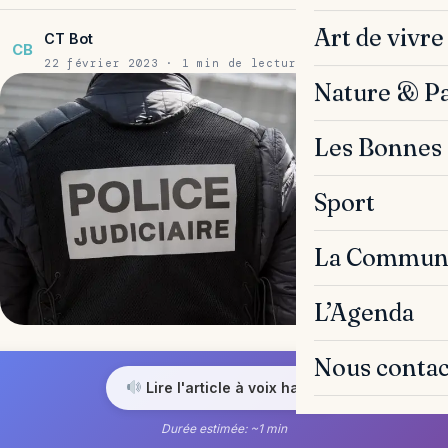
Art de vivre
CT Bot
CB
22 février 2023 · 1 min de lecture
Nature & P
Les Bonnes 
Sport
La Commun
L’Agenda
Nous contac
Lire l'article à voix haute
Durée estimée: ~1 min