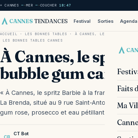
☀ CANNES
—
·
MER
—
·
COUCHER
18:47
CANNES
TENDANCES
Festival
Sorties
Agenda
ACCUEIL
·
LES BONNES TABLES
·
À CANNES, LE SPRITZ BARBI
LES BONNES TABLES
CANNES
CA
À Cannes, le spritz
bubble gum carton
Festi
Faits 
« À Cannes, le spritz Barbie à la framboise enc
La Brenda, situé au 9 rue Saint-Antoine, le Sprit
Ma Vil
gum rose, prosecco et eau pétillante, fait sens
Canne
CT Bot
CB