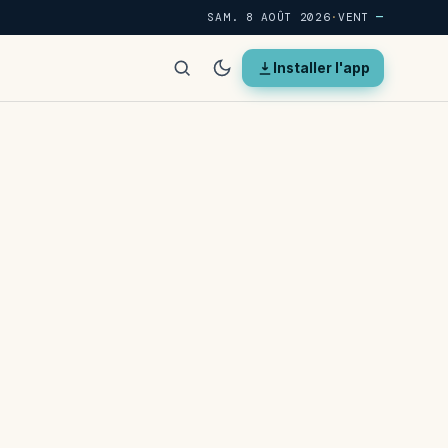
SAM. 8 AOÛT 2026
·
VENT
—
Installer l'app