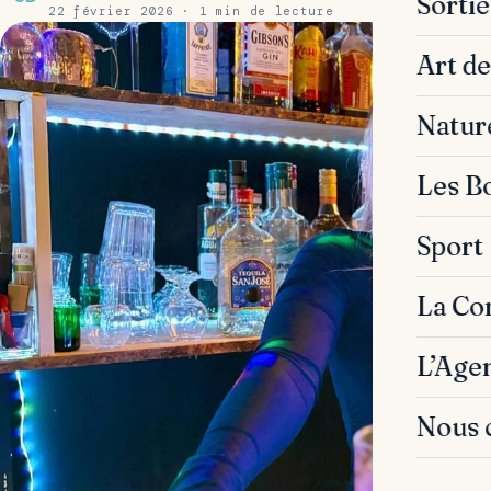
Sorti
22 février 2026 · 1 min de lecture
Art de
Natur
Les B
Sport
La C
L’Age
Nous 