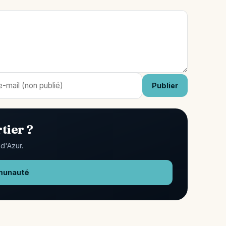
Publier
tier ?
d'Azur.
munauté