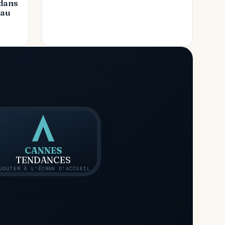
dans
 au
CANNES
TENDANCES
JOUTER À L'ÉCRAN D'ACCUEIL