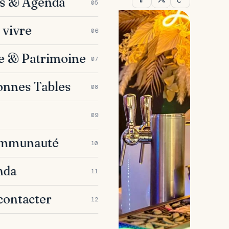
es & Agenda
05
 vivre
06
e & Patrimoine
07
onnes Tables
08
09
ommunauté
10
nda
11
contacter
12