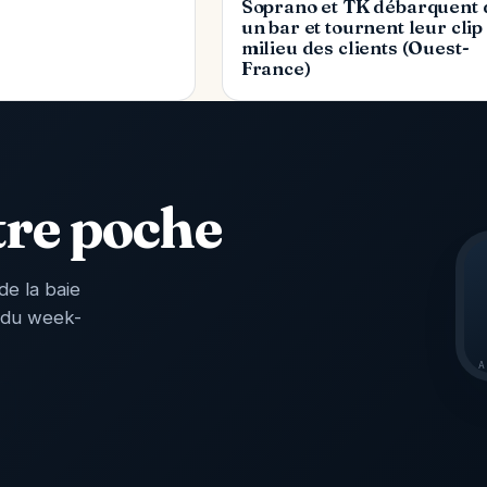
Soprano et TK débarquent 
un bar et tournent leur clip
milieu des clients (Ouest-
France)
tre poche
de la baie
 du week-
A