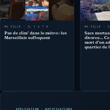
MA VILLE · IL Y A 7 H
MA VILLE · I
Pas de clim’ dans le métro : les
Sacs mortuai
Marseillais suffoquent
divorce… Ce 
mort d’un ad
quartier de 
APPLICATION · NOTIFICATIONS