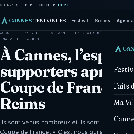
☀ CANNES
—
·
MER
—
·
COUCHER
18:51
CANNES
TENDANCES
Festival
Sorties
Agenda
ACCUEIL
·
MA VILLE
·
À CANNES, L’ESPOIR DÉÇU DES SUPPOR
MA VILLE
CANNES
CA
À Cannes, l’espoir 
supporters après l
Festi
Coupe de France pe
Faits 
Reims
Ma Vil
Canne
Ils sont venus nombreux et ils sont repartis déç
Coupe de France. « C’est nous qui avions le plus