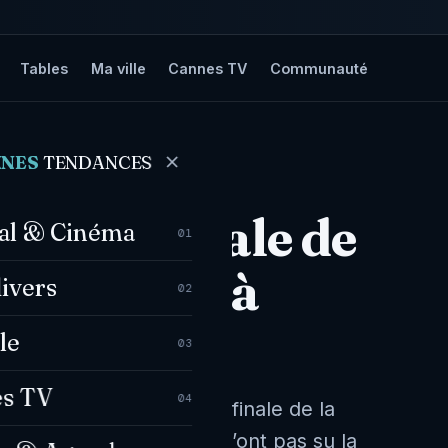
Tables
Ma ville
Cannes TV
Communauté
TERS APRÈS LA DEMI-FINALE DE…
NNES
TENDANCES
déçu des
a demi-finale de
val & Cinéma
01
rdue face à
divers
02
le
03
s TV
04
us. Cannes n’ira pas en finale de la
 d’opportunités, et ils n’ont pas su la