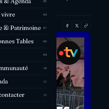
es & Agenda
05
 vivre
06
e & Patrimoine
07
onnes Tables
08
09
ommunauté
10
nda
11
contacter
12