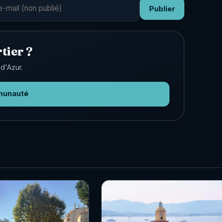
Publier
tier ?
d'Azur.
munauté