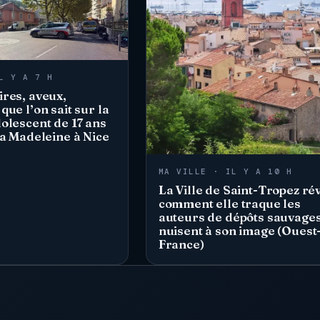
L Y A 7 H
res, aveux,
que l’on sait sur la
olescent de 17 ans
la Madeleine à Nice
MA VILLE · IL Y A 10 H
La Ville de Saint-Tropez ré
comment elle traque les
auteurs de dépôts sauvages
nuisent à son image (Ouest
France)