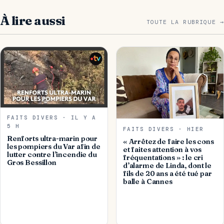
À lire aussi
TOUTE LA RUBRIQUE →
FAITS DIVERS · IL Y A
5 H
FAITS DIVERS · HIER
Renforts ultra-marin pour
« Arrêtez de faire les cons
les pompiers du Var afin de
et faites attention à vos
lutter contre l’incendie du
fréquentations » : le cri
Gros Bessillon
d’alarme de Linda, dont le
fils de 20 ans a été tué par
balle à Cannes