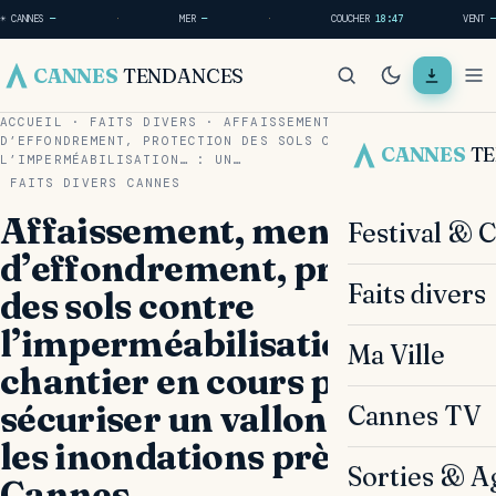
☀ CANNES
—
·
MER
—
·
COUCHER
18:47
VENT
—
CANNES
TENDANCES
ACCUEIL
·
FAITS DIVERS
·
AFFAISSEMENT, MENACE
D’EFFONDREMENT, PROTECTION DES SOLS CONTRE
CANNES
T
L’IMPERMÉABILISATION… : UN…
FAITS DIVERS
CANNES
Affaissement, menace
Festival & 
d’effondrement, protection
Faits divers
des sols contre
l’imperméabilisation… : un
Ma Ville
chantier en cours pour
sécuriser un vallon contre
Cannes TV
les inondations près de
Sorties & A
Cannes