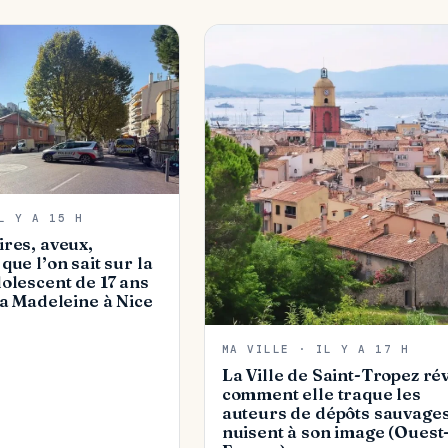
L Y A 15 H
res, aveux,
que l’on sait sur la
olescent de 17 ans
la Madeleine à Nice
MA VILLE · IL Y A 17 H
La Ville de Saint-Tropez ré
comment elle traque les
auteurs de dépôts sauvages
nuisent à son image (Ouest