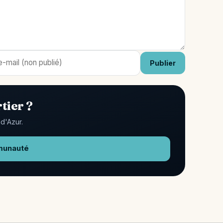
Publier
tier ?
d'Azur.
munauté