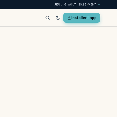
JEU. 6 AOÛT 2026
·
VENT
—
Installer l'app