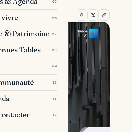
es & Agenda
05
 vivre
06
e & Patrimoine
07
onnes Tables
08
09
ommunauté
10
nda
11
contacter
12