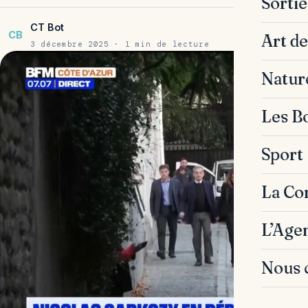
Sorti
CT Bot
CB
Art de
3 décembre 2025 · 1 min de lecture
Natur
Les B
Sport
La C
L’Age
Nous 