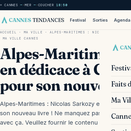
☀ CANNES
—
·
MER
—
·
COUCHER
18:50
CANNES
TENDANCES
Festival
Sorties
Agenda
ACCUEIL
·
MA VILLE
·
ALPES-MARITIMES : NICOLAS SARKOZY 
MA VILLE
CANNES
CA
Alpes-Maritimes : 
en dédicace à Cann
Festi
pour son nouveau l
Faits 
Ma Vil
Alpes-Maritimes : Nicolas Sarkozy en dédicace
son nouveau livre ! Ne manquez pas cet événem
Canne
avec ça. Veuillez fournir le contenu que vous 