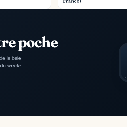
France)
tre poche
de la baie
 du week-
A