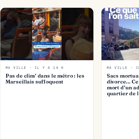
MA VILLE · IL Y A 14 H
MA VILLE · I
Pas de clim’ dans le métro : les
Sacs mortuai
Marseillais suffoquent
divorce… Ce 
mort d’un ad
quartier de 