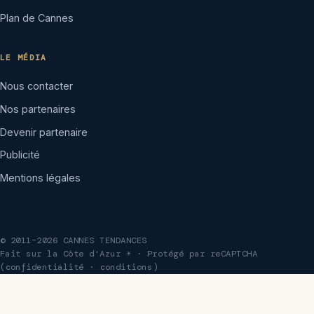
Plan de Cannes
LE MÉDIA
Nous contacter
Nos partenaires
Devenir partenaire
Publicité
Mentions légales
© 2011–2026 CANNES TENDANCES
Fait sur la Côte d'Azur ☀ · Protégé par reCAPTCHA
(
confidentialité
·
conditions
)