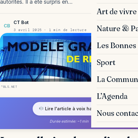
autorités. Il a été surpris en…
Art de vivre
CT Bot
CB
Nature & P
3 avril 2025 · 1 min de lecture
Les Bonnes 
Sport
La Commun
FBLS.NET
L’Agenda
Lire l'article à voix haute
Nous contac
Durée estimée: ~1 min