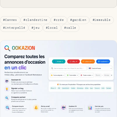
#Cannes
#clandestine
#crée
#gardien
#immeuble
#interpellé
#jeu
#local
#salle