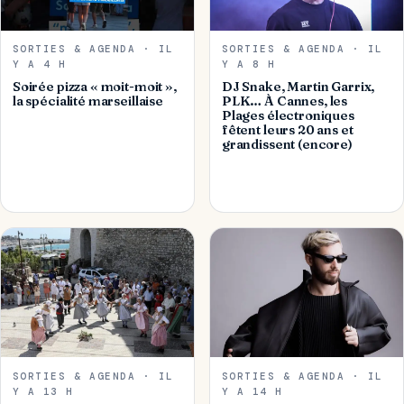
SORTIES & AGENDA · IL
SORTIES & AGENDA · IL
Y A 4 H
Y A 8 H
Soirée pizza « moit-moit »,
DJ Snake, Martin Garrix,
la spécialité marseillaise
PLK… À Cannes, les
Plages électroniques
fêtent leurs 20 ans et
grandissent (encore)
SORTIES & AGENDA · IL
SORTIES & AGENDA · IL
Y A 13 H
Y A 14 H