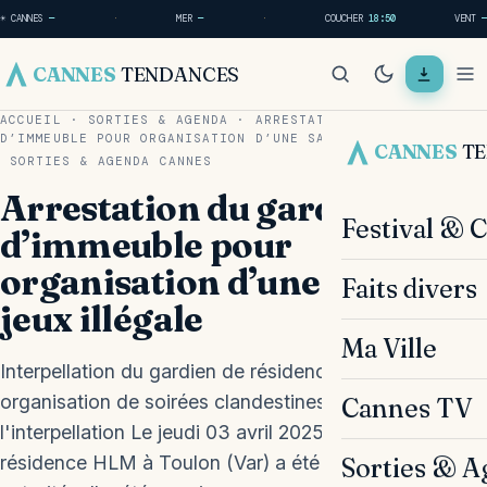
☀ CANNES
—
·
MER
—
·
COUCHER
18:50
VENT
—
CANNES
TENDANCES
ACCUEIL
·
SORTIES & AGENDA
·
ARRESTATION DU GARDIEN
D’IMMEUBLE POUR ORGANISATION D’UNE SALLE DE JEUX…
CANNES
T
SORTIES & AGENDA
CANNES
Arrestation du gardien
Festival & 
d’immeuble pour
organisation d’une salle de
Faits divers
jeux illégale
Ma Ville
Interpellation du gardien de résidence à Toulon pour
organisation de soirées clandestines Le contexte de
Cannes TV
l'interpellation Le jeudi 03 avril 2025, le gardien d'une
résidence HLM à Toulon (Var) a été interpellé par les
Sorties & A