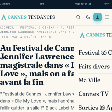
☀ CANNES
—
·
MER
—
·
COUCHER
18:50
VENT
—
CANNES
TENDANCES
ACCUEIL
·
FESTIVAL & CINÉMA
·
AU FESTIVAL DE CANNES,
JENNIFER LAWRENCE MAGISTRALE DANS « DIE MY…
CANNES
T
FESTIVAL & CINÉMA
CANNES
Au Festival de Cannes,
Festival & 
Jennifer Lawrence
magistrale dans « Die My
Faits divers
Love », mais on a failli sortir
Ma Ville
avant la fin
Cannes TV
"Festival de Cannes : Jennifer Lawrence éblouissante
dans « Die My Love », mais l’adrénaline nous a fait
Sorties & A
faillir quitter la salle !" Black Label Media : Jennifer