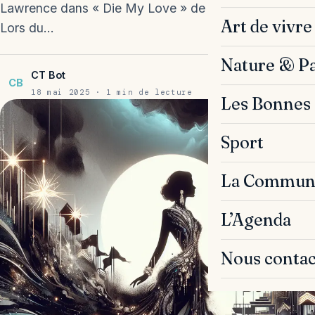
Lawrence dans « Die My Love » de Lynne Ramsay
Art de vivre
Lors du…
Nature & P
CT Bot
CB
18 mai 2025 · 1 min de lecture
Les Bonnes 
Sport
La Commun
L’Agenda
Nous contac